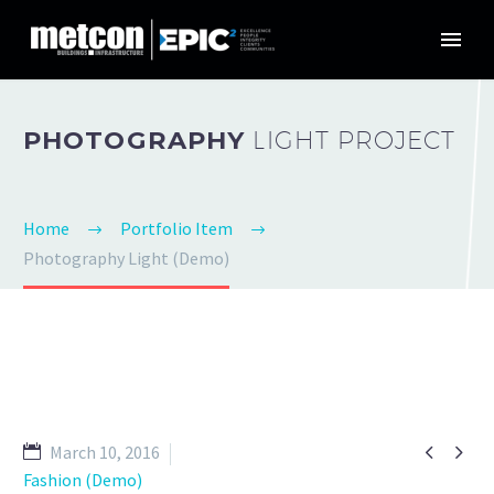
PHOTOGRAPHY
LIGHT PROJECT
Home
Portfolio Item
Photography Light (Demo)


March 10, 2016
Fashion (Demo)