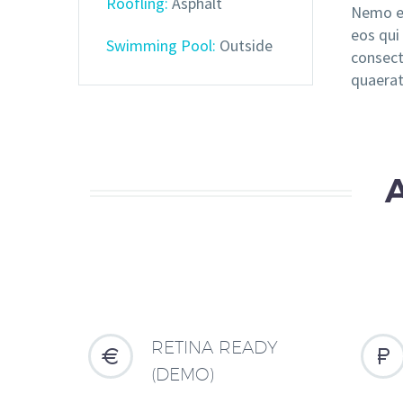
Roofling:
Asphalt
Nemo en
eos qui
Swimming Pool:
Outside
consect
quaerat
RETINA READY




(DEMO)