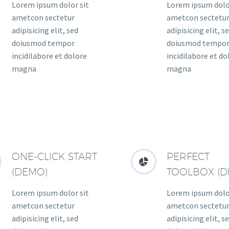
Lorem ipsum dolor sit
Lorem ipsum dolo
ametcon sectetur
ametcon sectetu
adipisicing elit, sed
adipisicing elit, s
doiusmod tempor
doiusmod tempo
incidilabore et dolore
incidilabore et do
magna
magna
ONE-CLICK START
PERFECT


(DEMO)
TOOLBOX (D
Lorem ipsum dolor sit
Lorem ipsum dolo
ametcon sectetur
ametcon sectetu
adipisicing elit, sed
adipisicing elit, s