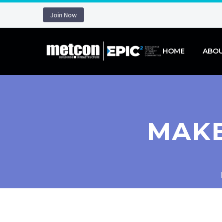
Join Now
HOME
ABO
MAKE