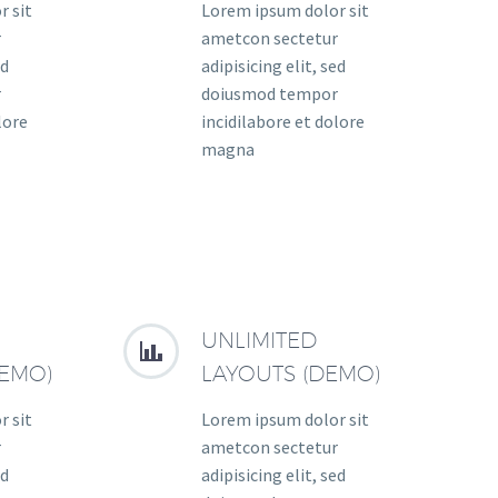
r sit
Lorem ipsum dolor sit
r
ametcon sectetur
ed
adipisicing elit, sed
r
doiusmod tempor
lore
incidilabore et dolore
magna
UNLIMITED


EMO)
LAYOUTS (DEMO)
r sit
Lorem ipsum dolor sit
r
ametcon sectetur
ed
adipisicing elit, sed