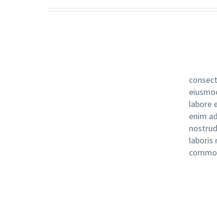
consecte
eiusmod
labore 
enim ad
nostrud
laboris 
commod