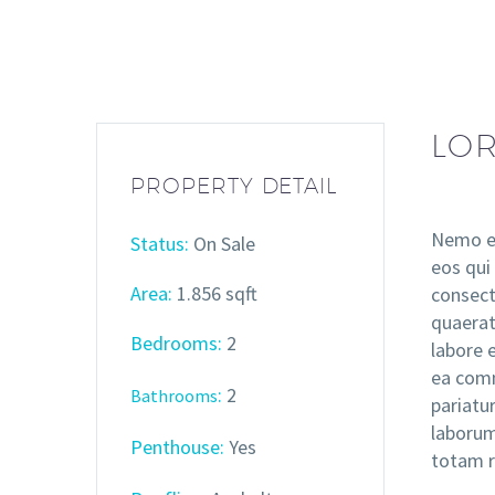
LOR
PROPERTY DETAIL
Nemo en
Status:
On Sale
eos qui
Area:
1.856 sqft
consect
quaerat
Bedrooms:
2
labore 
ea comm
:
2
Bathrooms
pariatur
laborum
Penthouse:
Yes
totam r