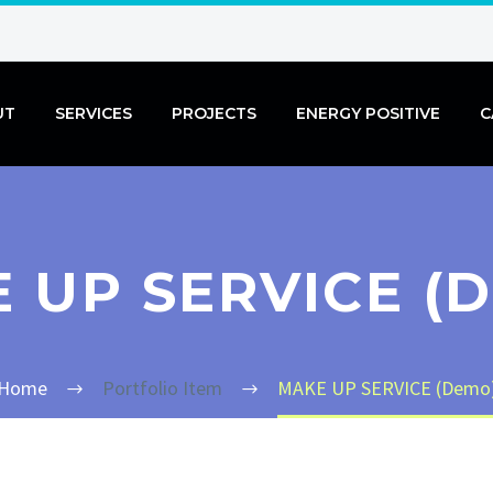
UT
SERVICES
PROJECTS
ENERGY POSITIVE
C
 UP SERVICE (
Home
Portfolio Item
MAKE UP SERVICE (Demo