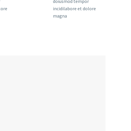
r
doiusmod tempor
lore
incidilabore et dolore
magna