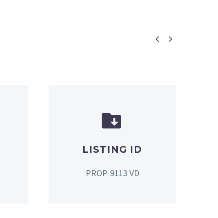




LISTING ID
PROP-9113 VD