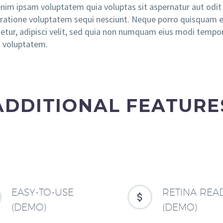
im ipsam voluptatem quia voluptas sit aspernatur aut odit 
 ratione voluptatem sequi nesciunt. Neque porro quisquam e
etur, adipisci velit, sed quia non numquam eius modi tempo
 voluptatem.
ADDITIONAL FEATURE
EASY-TO-USE
RETINA REA


(DEMO)
(DEMO)