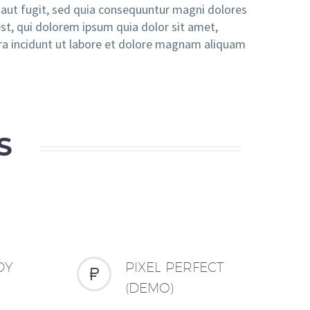
aut fugit, sed quia consequuntur magni dolores
st, qui dolorem ipsum quia dolor sit amet,
ra incidunt ut labore et dolore magnam aliquam
S
DY
PIXEL PERFECT


(DEMO)