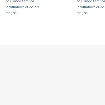
doiusmod tempor
doiusmod tempo
incidilabore et dolore
incidilabore et do
magna
magna