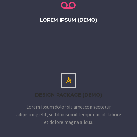


LOREM IPSUM (DEMO)


DESIGN PACKAGE (DEMO)
Lorem ipsum dolor sit ametcon sectetur
adipisicing elit, sed doiusmod tempor incidi labore
et dolore magna aliqua.