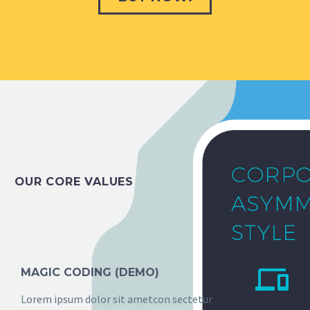
OUR CORE VALUES


MAGIC CODING (DEMO)
Lorem ipsum dolor sit ametcon sectetur