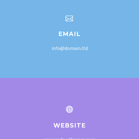


EMAIL
info@domain.ltd


WEBSITE